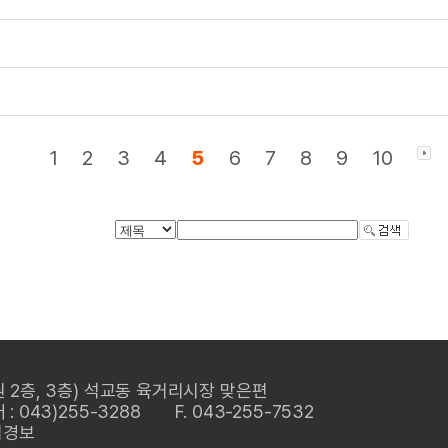
1
2
3
4
5
6
7
8
9
10
 2층, 3층) 석교동 육거리시장 맞은편
 043)255-3288
F. 043-255-7532
김경보